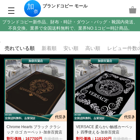
ブランドコピー モール
ブランドコピー新作品、財布・時計・ダウン・バッグ・靴国内発送、
不良交換。業界で全国送料無料で、業界NO.1コピー時計商品。
売れている順
新着順
安い順
高い順
レビュー件数
Chrome Hearts ブラック クラシ
VERSACE 柔らかい触感カーペッ
ック ロゴ カーペット-加奈百貨店
ト 四季使える-加奈百貨店
割引価格：167700円
市場価格：
割引価格：116100円
市場価格：