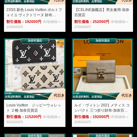
23SS 新色 Louis Vuitton ポルトフ
【CELINE旗艦店】男女兼用-加奈
ォイユ ヴィクトリーヌ 財布
百貨店
M81557-加奈百貨店
割引価格：192000円
市場価格：
割引価格：252000円
市場価格：
155600円
270000円
Louis Vuitton ジッピーウォレッ
ルイ・ヴィトン 2021 メティス コ
ト ２種-加奈百貨店
ンパクト 三つ折り財布-加奈百貨
店
割引価格：115200円
市場価格：
割引価格：192000円
市場価格：
592500円
296000円