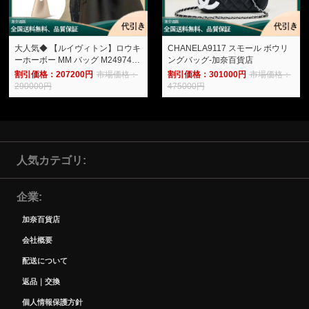
大人気◆ 【ルイヴィトン】ロウキ
CHANELA9117 スモール ボウリ
ーホーボー MM バッグ M24974
ングバッグ-加奈百貨店
M24856 M25022-加奈百貨店
割引価格：207200円
市場価格：
割引価格：301000円
市場価格：
290000円
475000円
人気カテゴリ
企業
加奈百貨店
会社概要
配送について
返品｜交換
個人情報保護方針