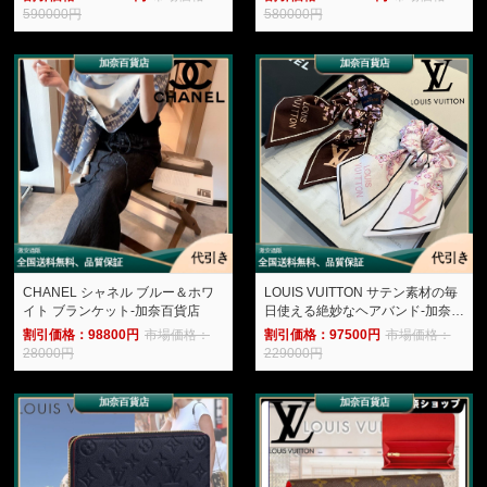
590000円
580000円
CHANEL シャネル ブルー＆ホワ
LOUIS VUITTON サテン素材の毎
イト ブランケット-加奈百貨店
日使える絶妙なヘアバンド-加奈百
貨店
割引価格：98800円
市場価格：
割引価格：97500円
市場価格：
28000円
229000円