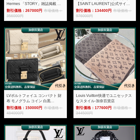
Hermes 「STORY」雑誌掲載 高
【SAINT LAURENT |公式サイト
垣麗子さんの愛用しているエルメ
は 】雑誌掲載 カサンドラ ホーボ
割引価格：267000円
市場価格：
割引価格：134400円
市場価格：
スの大人気新作“Évelyne”バッグを
ーバッグ。-加奈百貨店
356000円
976000円
入手-加奈百貨店
LVポルトフォイユ コンパクト 財
Louis Vuitton快適でユニセックス
布 モノグラム コイン 白黒
なスタイル-加奈百貨店
M80880/M81071-加奈百貨店
割引価格：150000円
市場価格：
割引価格：177600円
市場価格：
484000円
344500円