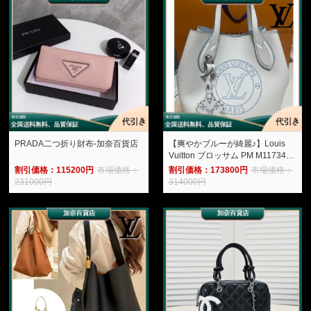
PRADA二つ折り財布-加奈百貨店
【爽やかブルーが綺麗♪】Louis
Vuitton ブロッサム PM M11734-
加奈百貨店
割引価格：115200円
市場価格：
割引価格：173800円
市場価格：
231000円
314000円