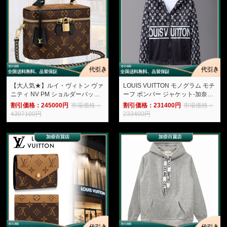
【大人気★】ルイ・ヴィトン ヴァ
LOUIS VUITTON モノグラム モチ
ニティ NV PM ショルダーバッグ
ーフ ボンバー ジャケット-加奈百
M45165-加奈百貨店
貨店
割引価格：245000円
市場価格：
割引価格：231400円
市場価格：
4307100円
233400円