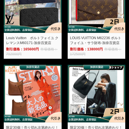
Louis Vuitton ポルトフォイユ ク
LOUIS VUITTON M62236 ポルト
レマンスM60171-加奈百貨店
フォイユ・サラ財布-加奈百貨店
割引価格：165600円
市場価格：
割引価格：138000円
市場価格：
792000円
172500円
限定30個！売り切れ次第終わり！
限定30個！売り切れ次第終わり！