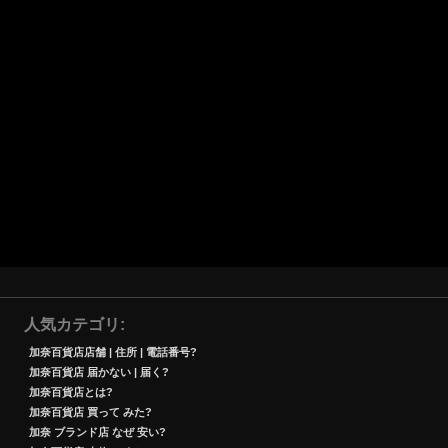
人気カテゴリ
加奈百貨店店舗 | 住所 | 電話番号?
加奈百貨店 届かない | 届く?
加奈百貨店とは?
加奈百貨店 買って みた?
加奈 ブランド店 なぜ 安い?