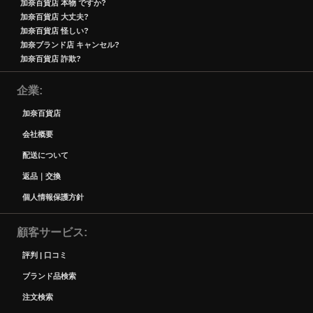
加奈百貨店 本物 ですか?
加奈百貨店 大丈夫?
加奈百貨店 怪しい?
加奈ブランド店 キャンセル?
加奈百貨店 詐欺?
企業
加奈百貨店
会社概要
配送について
返品｜交換
個人情報保護方針
顧客サービス
評判 | 口コミ
ブランド品検索
注文検索