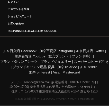
ログイン
アカウントを登録
ショッピングカート
お問い合わせ
RESPONSIBLE JEWELLERY COUNCIL
加奈百貨店 Facebook
|
加奈百貨店 Instagram
|
加奈百貨店 Twitter
|
加奈百貨店 Youtube
|
激安ブランド
|
ブランド時計
|
ブランドダウン Tシャツ
|
ブランドジュエリー
|
スーパーコピー 代引き
|
ブランドキッチン用品 寝具
|
加奈 linktr.ee
|
加奈 reddit
|
加奈 pinterest
|
Visa
|
Mastercard
メール：
service@kanaimall.jp
電話番号 : 081360022401 平日
10:00〜17:00) ※土日祝日は休業日のため返信ができかねます。
住所：〒 173-0033 東京都板橋区大山西町7-15-4 森ビル 1213
© 2023 加奈百貨店 INTELLECTUAL PROPERTY RIGHTS RESERVED