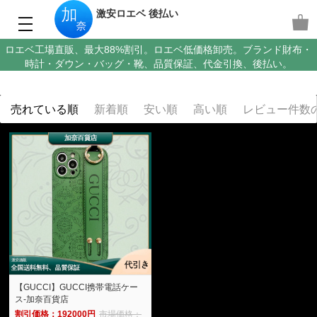
激安ロエベ 後払い
ロエベ工場直販、最大88%割引。ロエベ低価格卸売。ブランド財布・
時計・ダウン・バッグ・靴、品質保証、代金引換、後払い。
売れている順
新着順
安い順
高い順
レビュー件数
【GUCCI】GUCCI携帯電話ケー
ス-加奈百貨店
割引価格：192000円
市場価格：