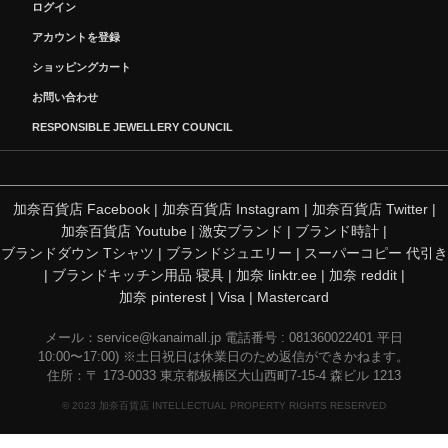
ログイン
アカウントを登録
ショッピングカート
お問い合わせ
RESPONSIBLE JEWELLERY COUNCIL
加奈百貨店 Facebook
|
加奈百貨店 Instagram
|
加奈百貨店 Twitter
|
加奈百貨店 Youtube
|
激安ブランド
|
ブランド時計
|
ブランドダウン Tシャツ
|
ブランドジュエリー
|
スーパーコピー 代引き
|
ブランドキッチン用品 寝具
|
加奈 linktr.ee
|
加奈 reddit
|
加奈 pinterest
|
Visa
|
Mastercard
メール：
service@kanaimall.jp
電話番号 : 081360022401 平日
10:00〜17:00) ※土日祝日は休業日のため返信ができかねます。
住所：〒 173-0033 東京都板橋区大山西町7-15-4 森ビル 1213
© 2023 加奈百貨店 INTELLECTUAL PROPERTY RIGHTS RESERVED