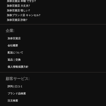
加奈百貨店 本物 ですか?
加奈百貨店 大丈夫?
加奈百貨店 怪しい?
加奈ブランド店 キャンセル?
加奈百貨店 詐欺?
企業
加奈百貨店
会社概要
配送について
返品｜交換
個人情報保護方針
顧客サービス
評判 | 口コミ
ブランド品検索
注文検索