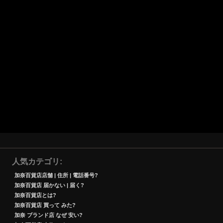
人気カテゴリ
加奈百貨店店舗 | 住所 | 電話番号?
加奈百貨店 届かない | 届く?
加奈百貨店とは?
加奈百貨店 買って みた?
加奈 ブランド店 なぜ 安い?