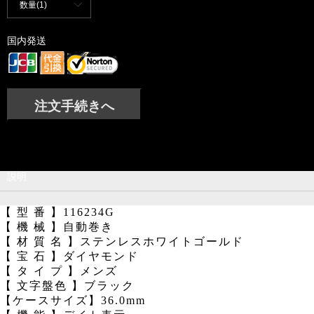
数量(1)
国内発送
注文手続きへ
説明
【 型 番 】116234G
【 機 械 】自動巻き
【 材 質 名 】ステンレスホワイトゴールド
【 宝 石 】ダイヤモンド
【 タ イ プ 】メンズ
【 文字盤色 】ブラック
【ケースサイズ】36.0mm