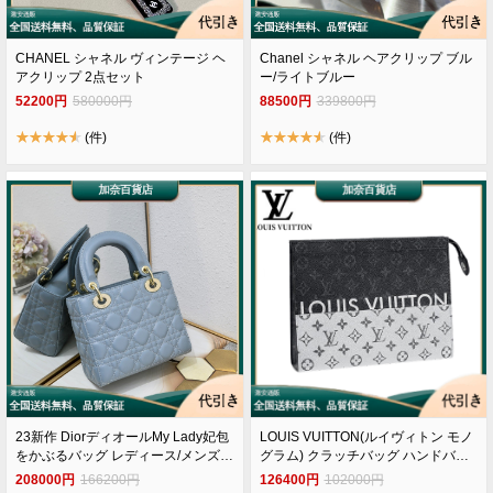
CHANEL シャネル ヴィンテージ ヘ
Chanel シャネル ヘアクリップ ブル
アクリップ 2点セット
ー/ライトブルー
52200円
580000円
88500円
339800円
(件)
(件)
23新作 DiorディオールMy Lady妃包
LOUIS VUITTON(ルイヴィトン モノ
をかぶるバッグ レディース/メンズ
グラム) クラッチバッグ ハンドバッ
Dior-2023DI0011
グ セカンドバッグ メンズ パーティ
208000円
166200円
126400円
102000円
ー バッグ M63039