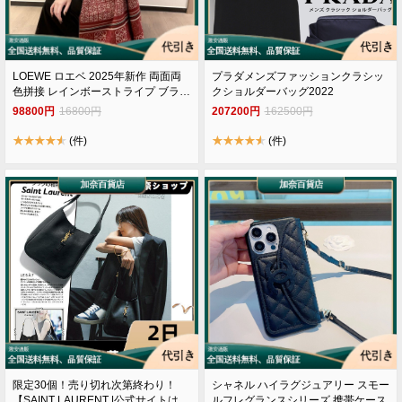
LOEWE ロエベ 2025年新作 両面両
プラダメンズファッションクラシッ
色拼接 レインボーストライプ ブラン
クショルダーバッグ2022
ケット
98800円
16800円
207200円
162500円
(件)
(件)
限定30個！売り切れ次第終わり！
シャネル ハイラグジュアリー スモー
【SAINT LAURENT |公式サイトは
ルフレグランスシリーズ 携帯ケース