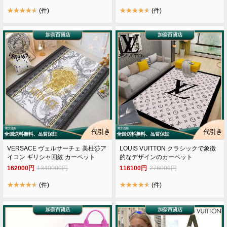
(件)
(件)
VERSACE ヴェルサーチェ 美杜莎ア
LOUIS VUITTON クラシックで象徴
イコン ギリシャ回紋 カーペット
的なデザインのカーペット
162000円
1340000円
116100円
276000円
(件)
(件)