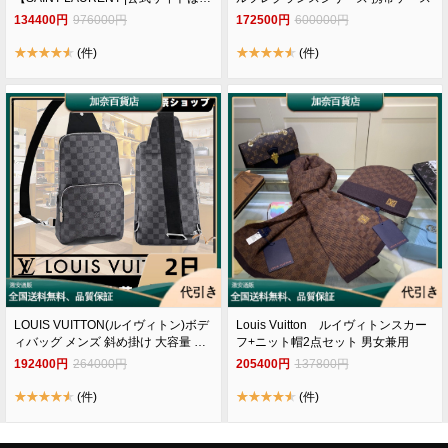
】雑誌掲載 カサンドラ ホーボーバッ
134400円
976000円
172500円
600000円
グ。
(件)
(件)
LOUIS VUITTON(ルイヴィトン)ボデ
Louis Vuitton ルイヴィトンスカー
ィバッグ メンズ 斜め掛け 大容量 防
フ+ニット帽2点セット 男女兼用
水 ワンショルダー 肩掛けバッグ 軽
192400円
264000円
205400円
137800円
量 斜めがけバッグN41719
(件)
(件)