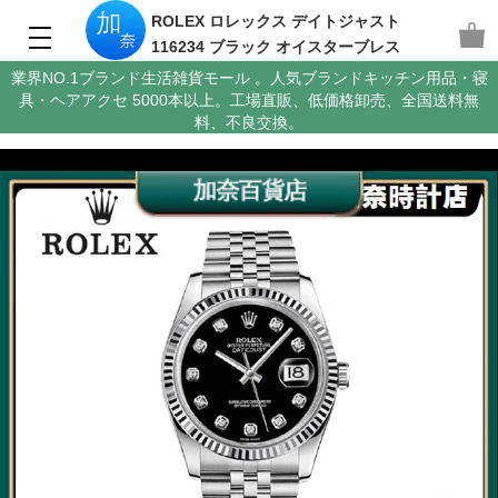
ROLEX ロレックス デイトジャスト
116234 ブラック オイスターブレス
業界NO.1ブランド生活雑貨モール 。人気ブランドキッチン用品・寝
具・ヘアアクセ 5000本以上。工場直販、低価格卸売、全国送料無
料、不良交換。