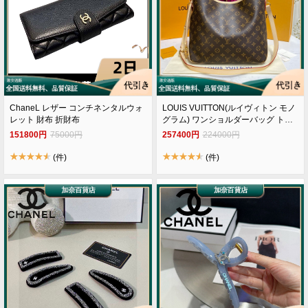
ChaneL レザー コンチネンタルウォ
LOUIS VUITTON(ルイヴィトン モノ
レット 財布 折財布
グラム) ワンショルダーバッグ トー
トバッグ モノグラムキャンバス
151800円
75000円
257400円
224000円
M50155
(件)
(件)