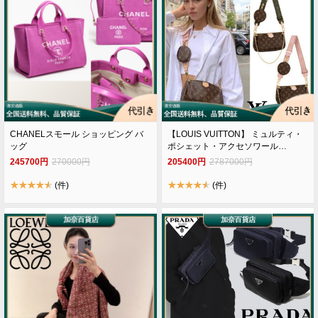
CHANELスモール ショッピング バ
【LOUIS VUITTON】 ミュルティ・
ッグ
ポシェット・アクセソワール
M44813
245700円
270000円
205400円
2787000円
(件)
(件)