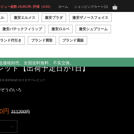
ビュー総数 29,851件. 評価（4.93）
ホーム
ショッピングカート
1
ネル
激安エルメス
激安プラダ
激安ザノースフェイス
激安パテックフィリップ
激安ロエベ
激安シュプリーム
ランド代引き
ブランド買取
ブランド通販
NEL 長財布 ロングフラップ
、低価格卸売、全国送料無料、不良交換。
レット【出荷予定日が1日】
4.9 (31541)のカスタマーレビュー
がぞうのいろ
00円
311200円