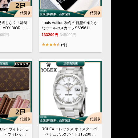
見逃しなく！雑誌
Louis Vuitton 秋冬の新型の柔らか
LADY DIOR ミデ
なウールのスカーフSS95611
000円
133200円
345000円
(件)
ON(ルイヴィトン モ
ROLEX ロレックス オイスターパ
ーペチュアル&デイト 115200 ホ