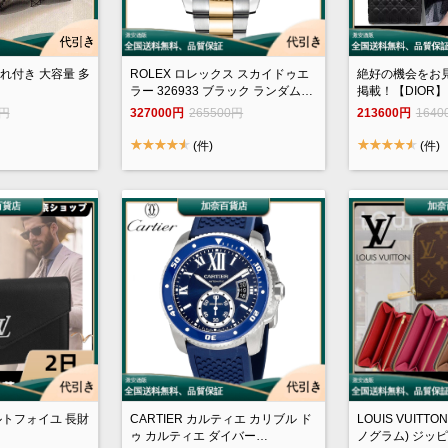
入れ付き 大容量 多
ROLEX ロレックス スカイドゥエ
絶好の機会をお
ラー 326933 ブラック ランダムシ
掲載！【DIOR】 
リアル
ィアムバッグ
0円
327000円
265500円
213600円
1640
(件)
(件)
n ポルトフォイユ 長財
CARTIER カルティエ カリブル ド
LOUIS VUITT
ゥ カルティエ ダイバー
ノグラム) ジッピー・ウォレット