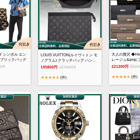
ダ シンボル エン
大人の贅沢 ◆He
LOUIS VUITTON(ルイヴィトン モ
ブリックバッグ
レージュ&amp
ノグラム) クラッチバッグ ハンド
KELLY
バッグ セカンドバッグ メンズ パ
00円
221200円
6500
195800円
157500円
ーティー バッグ M61692
(件)
(件)