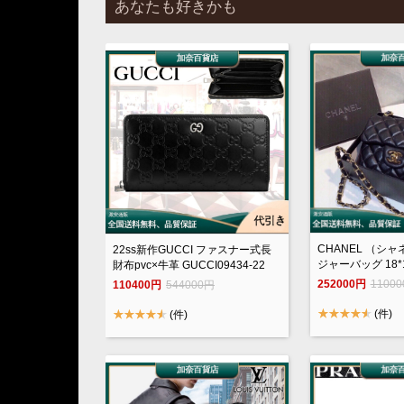
あなたも好きかも
CHANEL （シ
22ss新作GUCCI ファスナー式長
ジャーバッグ 18*
財布pvc×牛革 GUCCI09434-22
252000円
1100
110400円
544000円
(件)
(件)