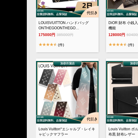
LOUISVUITTON ハンドバッグ
DiOR 財布 小銭
ONTHEGOONTHEGO
機能
MMM45495ショルダーバッグ/ハ
175000円
385000円
128000円
6040
ンドバッグ
(件)
(件)
Louis Vuitton*エシャルプ・レイキ
Louis Vuitto
ャビックマフラー
布黒 財布レザー