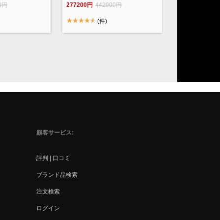
6 / M41896 /
ワイト
0円
277200円
442000円
(件)
顧客サービス
評判 | 口コミ
ブランド品検索
注文検索
ログイン