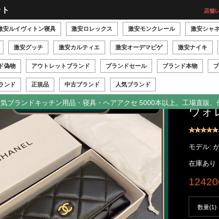
ット
店舗レ
激安ルイヴィトン寝具
激安ロレックス
激安モンクレール
激安シャ
激安グッチ
激安カルティエ
激安オーデマピゲ
激安ナイキ
ド偽物
アウトレットブランド
ブランドセール
ブランド本物
ブ
ランド
正規品
中古ブランド
人気ブランド
CHA
。人気ブランドキッチン用品・寝具・ヘアアクセ 5000本以上。工場直販
ウォ
モデル: 
在庫あり
1242
数量(1)