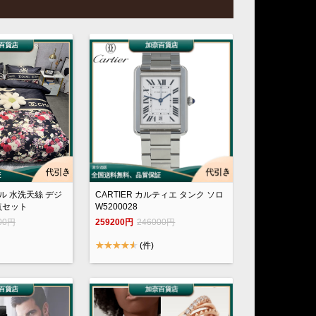
ネル 水洗天絲 デジ
CARTIER カルティエ タンク ソロ
点セット
W5200028
00円
259200円
246000円
(件)