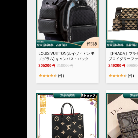
LOUIS VUITTON(ルイヴィトン モ
【PRADA】プラ
ノグラム) キャンパス・バックパ
ブロイダリーファ
ック N40306
305200円
210000円
249200円
6968
(件)
(件)