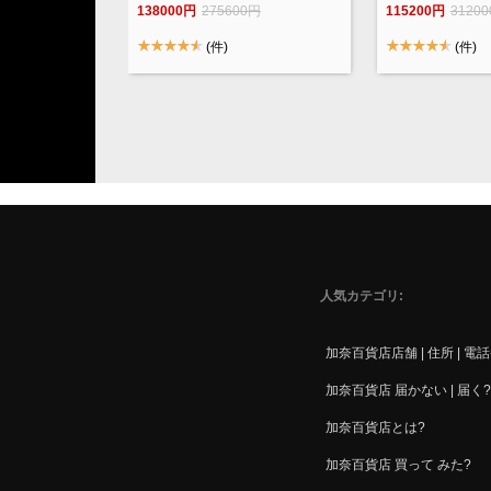
138000円
275600円
115200円
3120
(件)
(件)
人気カテゴリ
加奈百貨店店舗 | 住所 | 電
加奈百貨店 届かない | 届く?
加奈百貨店とは?
加奈百貨店 買って みた?