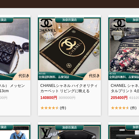
ャネル） メッセン
CHANELシャネル ハイクオリティ
CHANEL シャ
13cm
カーペット リビングに映える
タルプリント 4
000円
140800円
309000円
205400円
4112
(件)
(件)