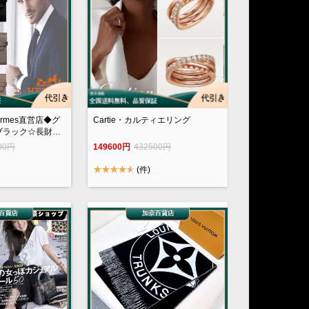
Cartie・カルティエリング
rmes直営店◆グ
;ブラック☆長財布
149600円
432500円
00円
(件)