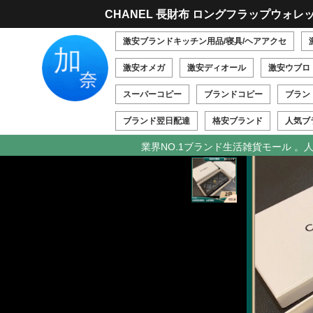
CHANEL 長財布 ロングフラップウォレ
激安ブランドキッチン用品/寝具/ヘアアクセ
激安オメガ
激安ディオール
激安ウブロ
スーパーコピー
ブランドコピー
ブラン
ブランド翌日配達
格安ブランド
人気ブ
業界NO.1ブランド生活雑貨モール 