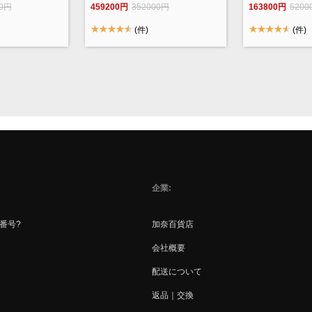
WSCA0010
M41894 / M4261
00円
459200円
352000円
163800円
5200
M41895
(件)
(件)
企業
話番号?
加奈百貨店
会社概要
配送について
返品｜交換